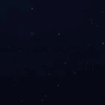
司地址:
江省化学原料药基地临海园区东海第四大道5号