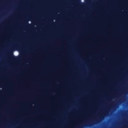
高温补贴
劳保用品
表彰奖励
健康体检