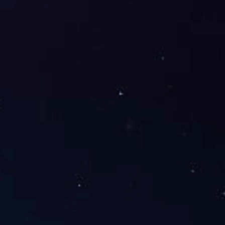
问鼎官方版网站登录入口-问鼎（中国）