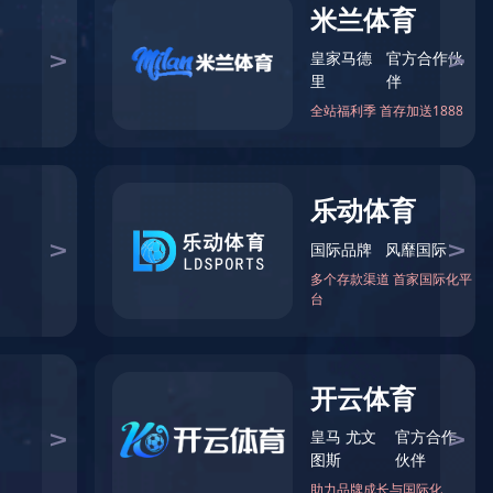
问鼎官方版网站登录入口