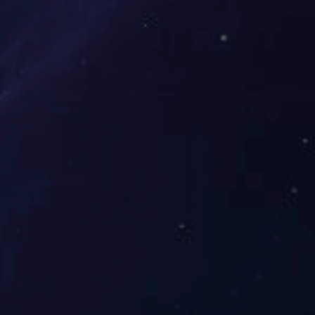
养，鼓励创新精神，不断培育造就人才，挖掘和发挥人的才智。
人分享利益、分享价值、分享梦想，实现员工和企业的共同发
业务布局
新闻资讯
投资者关系