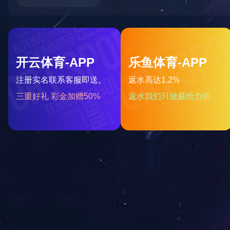
按照职位设置，根据个人能力进行定职定薪。我们的薪
员工持股