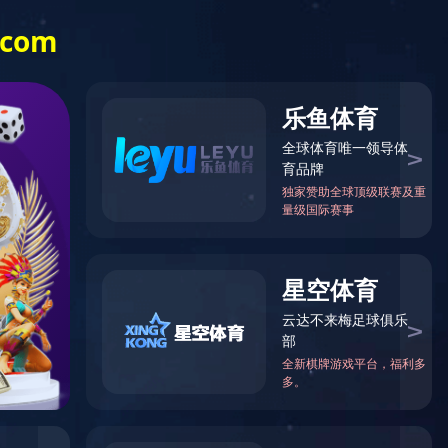
官方版网站登录入口-问鼎
中文版
国）