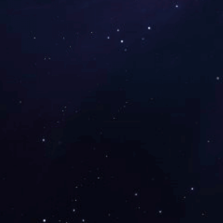
企业责任
这里是占位文字
国内热线：
+86-576-85385058
国际热线：
+86-576-85589335
问鼎官方版网站登录入口-问鼎（中国）
SEO
营业执照