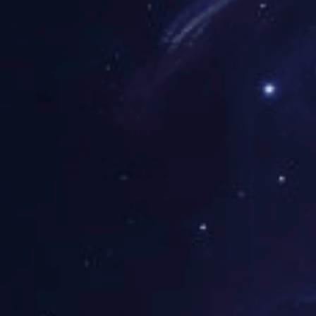
2024-09-20 他司美琼WC证
20
书
C证