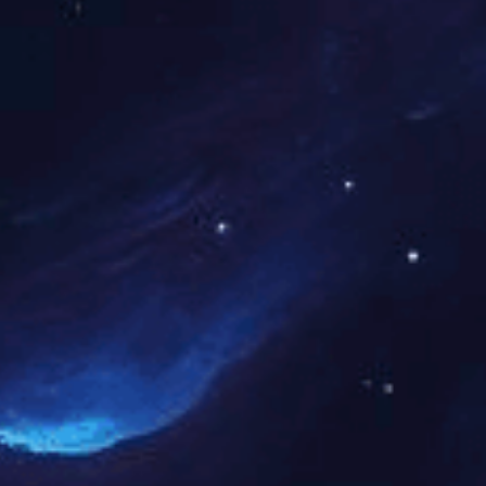
2024-02-29 甲磺酸伊马替尼
20
WC证书
物W