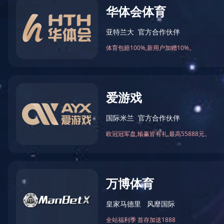
公司简介
问鼎官方版网站登录入口