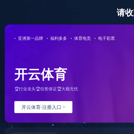
问鼎官方版网站登录入口
网站问鼎官方版网站登录
关于我
产品
入口
们
务