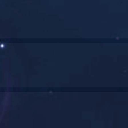
发展历程
企业责任
环保健康安全