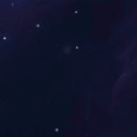
2023-02-07 马昔腾坦 WC证
202
书
证