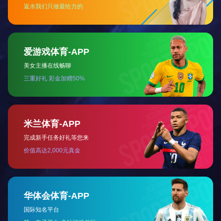
效，同时也提出了宝贵的改进意见。
公司应急总指挥邓小科在总结中强调：安全是企业
的生命线。本次联合演练是一次宝贵的实战考验，公司
将对演练中发现的问题立行立改，持续完善应急体系，
不断提升本质安全水平，确保安全生产形势持续稳定。
此次演练有效提升了奥翔药业应对突发事件的综合能
力，为公司的高质量发展和区域环境安全提供了坚实保
障。
相关新闻