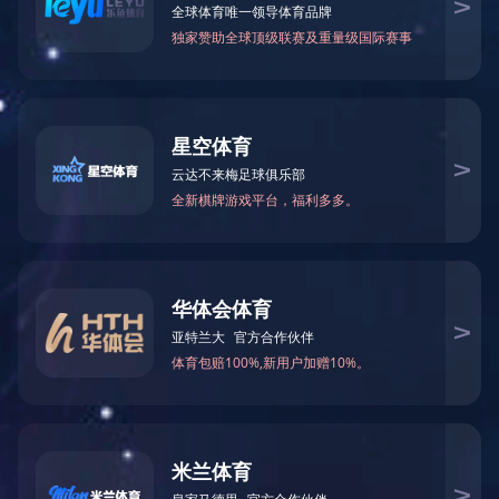
筑牢安全防线 | 2025年奥翔药业成功举行乙腈泄
们
漏火灾事故综合应急演练
产
品
发布时间：
2025-11-11
与
服
为全面检验与提升公司应对危险化学品突发事故的应急处
务
置能力，2025年11月10日，问鼎官方版网站登录入口-问鼎
（中国） 在储罐区2成功组织了“乙腈储罐（45V100）泄漏
业
火灾事故综合应急演练”
务
布
局
为全面检验与提升公司应对危险化学品突发事故的
应急处置能力，
年
月
日，问鼎官方版网站登录
2025
11
10
入口-问鼎（中国） 在储罐区
成功组织了“乙腈储罐（
2
4
新
）泄漏火灾事故综合应急演练”。本次演练特邀台
闻
5V100
资
州市生态环境局临海分局及台州湾经济技术开发区专职
讯
消防队共同参与，有效实践了“政企联动、多方协同”的
应急机制。