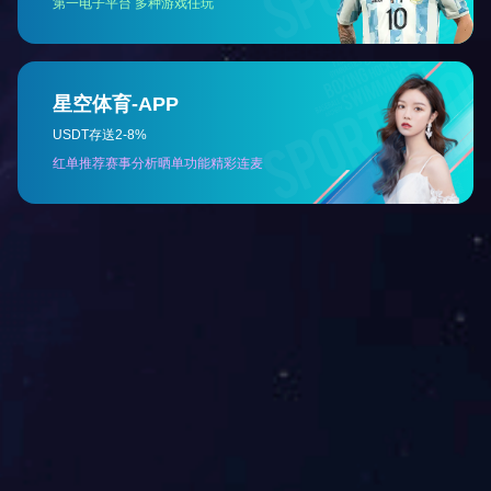
凝心聚力 创新赢未来——奥翔药业隆重召开2025年
度总结表彰暨2026年开工大会
2026-02-25
领跑多肽赛道：奥翔药业深度参与反应安全风险评估
研讨，共绘产业蓝图
2026-01-13
环评公参说明-奥翔年产230吨生物酶项目
2026-01-04
分享到