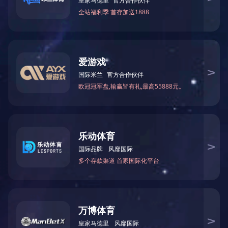
一、 情景逼真，险情升级
投
资
本次演练模拟了乙腈储罐因进料钢丝软管破裂发生
者
泄漏。罐区负责人立即启动现场处置方案，在组织紧急
关
堵漏的同时向公司应急指挥中心求援。在处置过程中，
系
泄漏物料因静电意外起火，险情骤然升级。公司应急指
挥中心迅速研判，立即启动《生产安全事故应急预
人
案》。
力
资
源
二、 响应迅速，协同高效
预案启动，各应急小组闻令而动：
问
· 消防抢险组 直面火源，迅速展开初期灭火。
鼎
· 警戒治安组 立即封锁事故区域，有序组织人员疏
官
散。
方
· 医疗救护组 快速入场，转移并救护“受伤”人员。
版
· 环境监测组 在下风向及周边布点，实时监控环境
网
变化。
站
在接到报警后，台州湾经济技术开发区专职消防队
登
与台州市生态环境局临海分局应急力量迅速抵达现场，
录