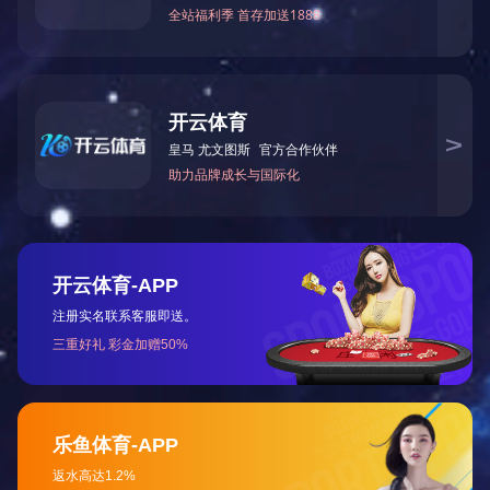
成立联合指挥部。消防队员身着专业防护服，出动消防
入
口-
泡沫车等设备，对着火点进行精准扑救和冷却抑爆；环
问
保局工作人员则对周边空气、水体进行严密监测，指导
鼎
废水收集，严防次生污染。
（中
国）
三、 总结评估，持续改进
整个演练过程指令畅通、行动有序，历时约
分
40
钟，圆满完成了所有预设科目。演练结束后，联合指挥
部立即召开评估总结会。与会专家对演练效果给予高度
肯定，认为演练情景真实、响应程序清晰、企地联动高