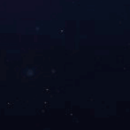
返回列表
这里是占位文字
国内热线：
邮箱:
公司地址:
+86-576-8538505
sales@gcjsyjy.co
浙江省化学原料
8
m
药基地临海园区
国际热线：
东海第四大道5号
+86-576-8558933
5
问鼎官方版网站登录入口-问鼎（中国）
SEO